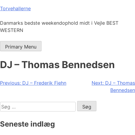
Skip
Torvehallerne
to
content
Danmarks bedste weekendophold midt i Vejle BEST
WESTERN
Primary Menu
DJ – Thomas Bennedsen
Indlægsnavigation
Previous:
DJ – Frederik Fiehn
Next:
DJ – Thomas
Bennedsen
Søg
efter:
Seneste indlæg