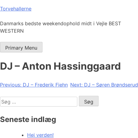
Skip
Torvehallerne
to
content
Danmarks bedste weekendophold midt i Vejle BEST
WESTERN
Primary Menu
DJ – Anton Hassinggaard
Indlægsnavigation
Previous:
DJ – Frederik Fiehn
Next:
DJ – Søren Brøndserud
Søg
efter:
Seneste indlæg
Hej verden!